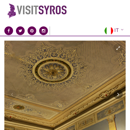
IT
EN
EL
FR
DE
ES
RU
CN