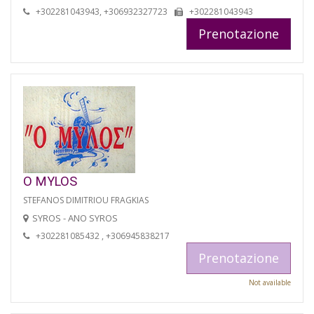
+302281043943, +306932327723
+302281043943
Prenotazione
O MYLOS
STEFANOS DIMITRIOU FRAGKIAS
SYROS - ANO SYROS
+302281085432 , +306945838217
Prenotazione
Not available