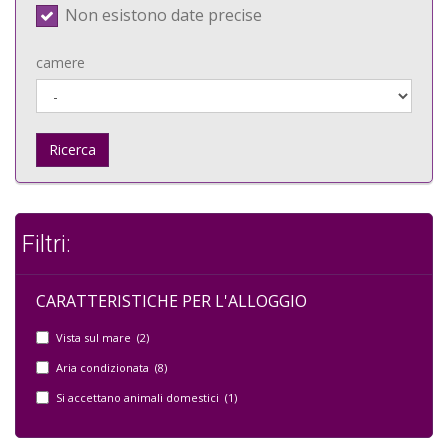
Non esistono date precise
camere
Ricerca
Filtri:
CARATTERISTICHE PER L'ALLOGGIO
Vista sul mare (2)
Aria condizionata (8)
Si accettano animali domestici (1)