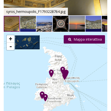
syros_hermoupolis_F1793228764.jpg
+
Mappa interattiva
-