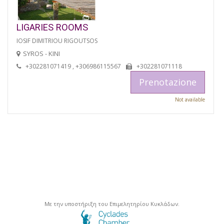
LIGARIES ROOMS
IOSIF DIMITRIOU RIGOUTSOS
SYROS - KINI
+302281071419 , +306986115567
+302281071118
Prenotazione
Not available
Με την υποστήριξη του Επιμελητηρίου Κυκλάδων.