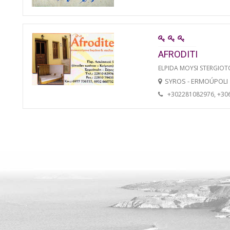
AFRODITI
ELPIDA MOYSI STERGIO
SYROS - ERMOÚPOLI
+302281082976, +30