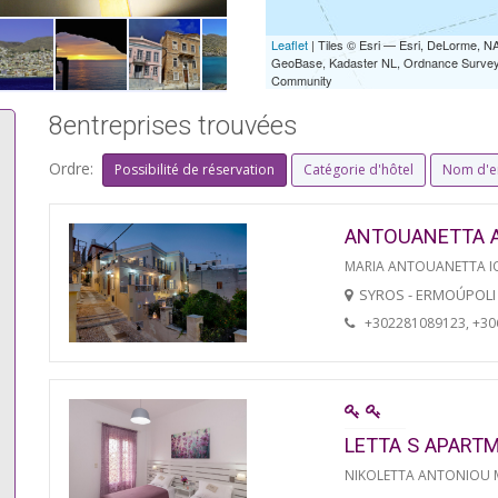
Leaflet
| Tiles © Esri — Esri, DeLorme,
GeoBase, Kadaster NL, Ordnance Survey, 
Community
8entreprises trouvées
Ordre:
Possibilité de réservation
Catégorie d'hôtel
Nom d'e
ANTOUANETTA 
MARIA ANTOUANETTA IO
SYROS - ERMOÚPOLI
+302281089123, +3
LETTA S APART
NIKOLETTA ANTONIOU