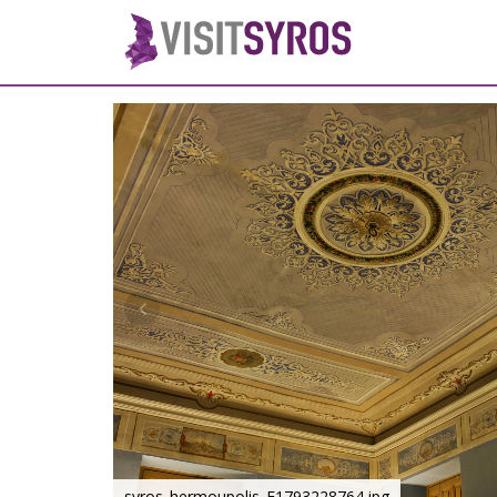
syros_hermoupolis_F1793228764.jpg