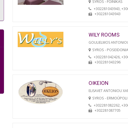
SYROS - FOINIKAS
+302281043943, +3
+302281043943
WILY ROOMS
GOULIELMOS ANTONIO
SYROS - POSEIDONI
+302281042426, +3
+302281043296
OIKEION
ELISAVET ANTONIOU XA
SYROS - ERMOÚPOLI
+302281082262, +3
+302281087705