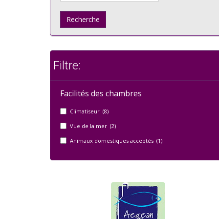
Recherche
Filtre:
Facilités des chambres
Climatiseur (8)
Vue de la mer (2)
Animaux domestiques acceptés (1)