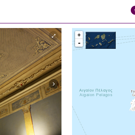
+
-
syros_vaporia_F268133321.jpg