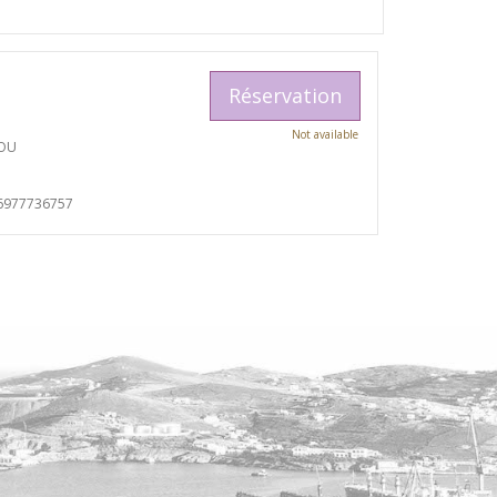
Réservation
Not available
TOU
6977736757