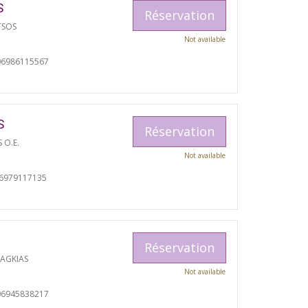
S
Réservation
TSOS
Not available
06986115567
S
Réservation
S O.E.
Not available
06979117135
Réservation
RAGKIAS
Not available
06945838217