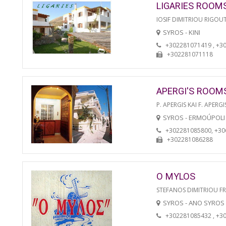
LIGARIES ROOM
IOSIF DIMITRIOU RIGOU
SYROS - KINI
+302281071419 , +3
+302281071118
APERGI'S ROOM
P. APERGIS KAI F. APERGI
SYROS - ERMOÚPOLI
+302281085800, +3
+302281086288
O MYLOS
STEFANOS DIMITRIOU F
SYROS - ANO SYROS
+302281085432 , +3