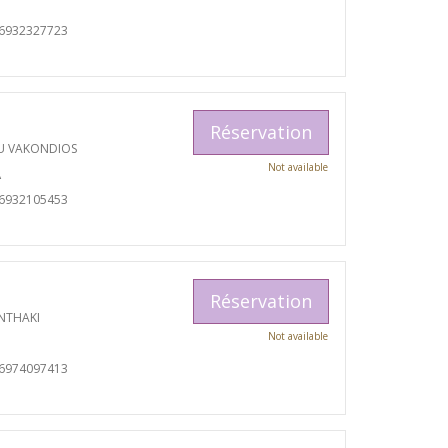
06932327723
Réservation
U VAKONDIOS
Not available
A
06932105453
Réservation
NTHAKI
Not available
06974097413