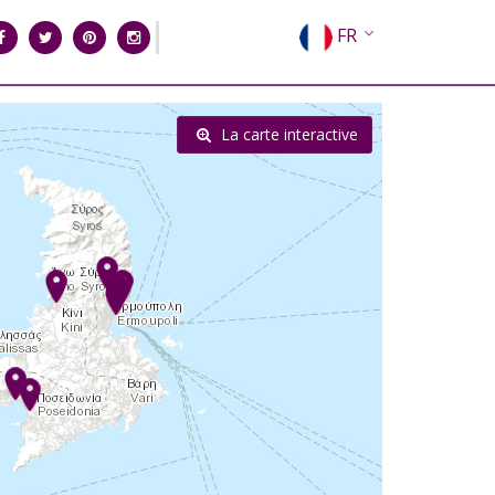
FR
EN
EL
La carte interactive
DE
IT
ES
RU
CN