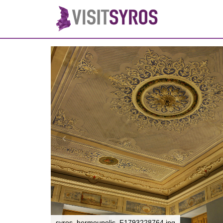
syros_hermoupolis_F1793228764.jpg