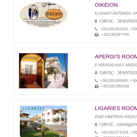
OIKEION
ELISAVET ANTONIOU X
СИРОС - ЭРМУПО
+302281082262, +3
+302281087705
APERGI'S ROO
P. APERGIS KAI F. APERG
СИРОС - ЭРМУПО
+302281085800, +3
+302281086288
LIGARIES ROO
IOSIF DIMITRIOU RIGO
СИРОС - КИНИДАР
+302281071419 , +3