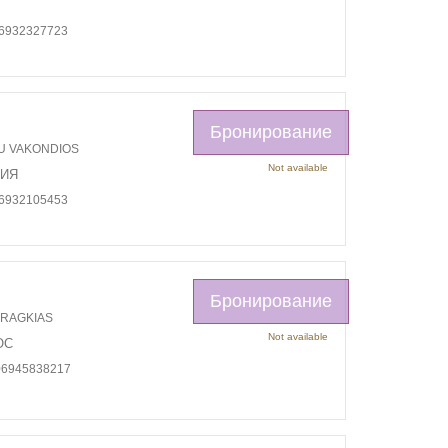
06932327723
Бронирование
U VAKONDIOS
Not available
НИЯ
06932105453
Бронирование
FRAGKIAS
Not available
ОС
06945838217