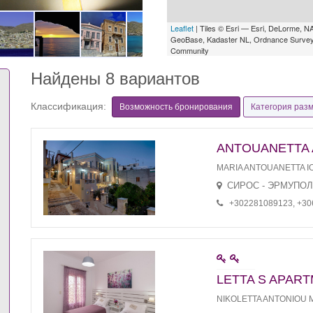
Leaflet
| Tiles © Esri — Esri, DeLorme,
GeoBase, Kadaster NL, Ordnance Survey, 
Community
Найдены 8 вариантов
Классификация:
Возможность бронирования
Категория раз
ANTOUANETTA
MARIA ANTOUANETTA I
СИРОС - ЭРМУПО
+302281089123, +3
LETTA S APAR
NIKOLETTA ANTONIOU