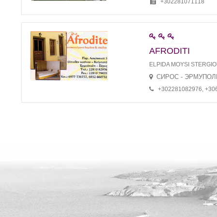
+302281071118
AFRODITI
ELPIDA MOYSI STERGI
СИРОС - ЭРМУПОЛ
+302281082976, +30