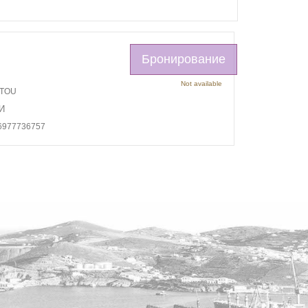
Бронирование
Not available
OTOU
И
6977736757