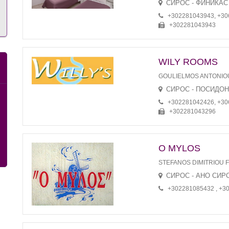
СИРОС - ФИНИКАС
+302281043943, +3
+302281043943
WILY ROOMS
GOULIELMOS ANTONIO
СИРОС - ПОСИДО
+302281042426, +3
+302281043296
O MYLOS
STEFANOS DIMITRIOU 
СИРОС - АНО СИР
+302281085432 , +3