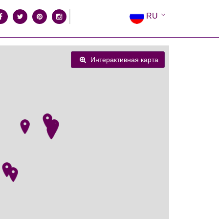
RU
EN
EL
Интерактивная карта
FR
DE
IT
ES
CN