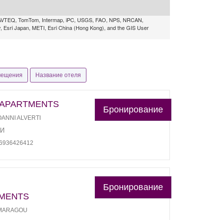
 NAVTEQ, TomTom, Intermap, iPC, USGS, FAO, NPS, NRCAN,
Esri Japan, METI, Esri China (Hong Kong), and the GIS User
мещения
Название отеля
 APARTMENTS
Бронирование
OANNI ALVERTI
ЛИ
06936426412
Бронирование
TMENTS
 MARAGOU