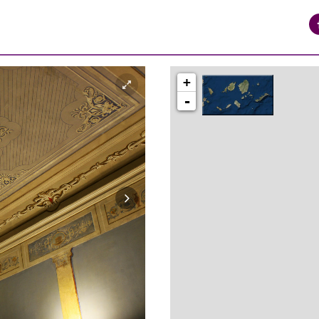
+
-
syros_vaporia_F268133321.jpg