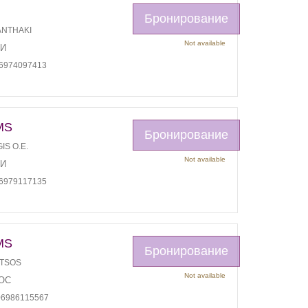
Бронирование
ANTHAKI
Not available
ЛИ
06974097413
MS
Бронирование
IS O.E.
Not available
ЛИ
06979117135
MS
Бронирование
UTSOS
Not available
ОС
06986115567