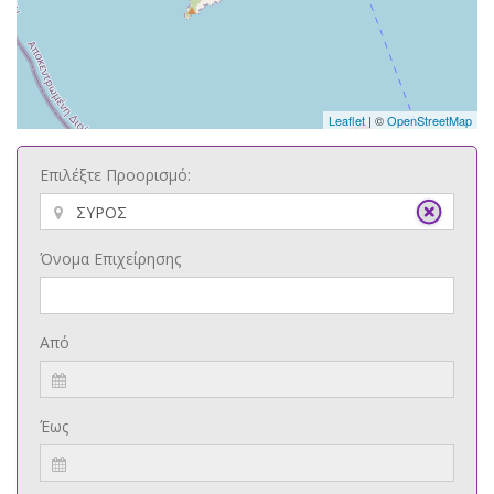
Leaflet
| ©
OpenStreetMap
Επιλέξτε Προορισμό:
Όνομα Επιχείρησης
Από
Έως