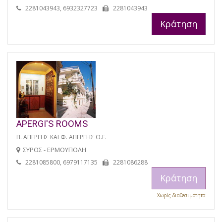
2281043943, 6932327723
2281043943
Κράτηση
APERGI'S ROOMS
Π. ΑΠΕΡΓΗΣ ΚΑΙ Φ. ΑΠΕΡΓΗΣ Ο.Ε.
ΣΥΡΟΣ - ΕΡΜΟΥΠΟΛΗ
2281085800, 6979117135
2281086288
Κράτηση
Χωρίς διαθεσιμότητα