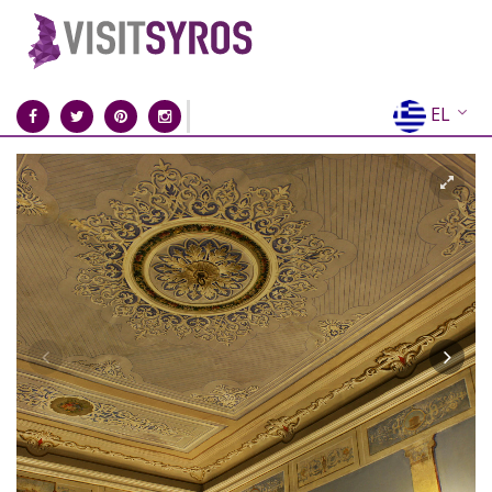
EL
EN
FR
DE
IT
ES
RU
CN