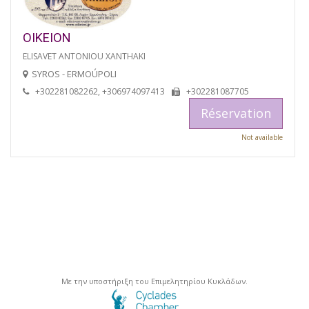
OIKEION
ELISAVET ANTONIOU XANTHAKI
SYROS - ERMOÚPOLI
+302281082262, +306974097413
+302281087705
Réservation
Not available
Με την υποστήριξη του Επιμελητηρίου Κυκλάδων.