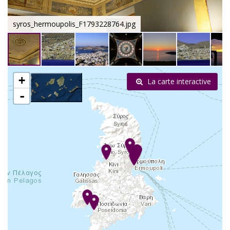
syros_hermoupolis_F1793228764.jpg
+
La carte interactive
-