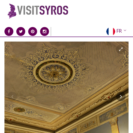
FR
EN
EL
DE
IT
ES
RU
CN