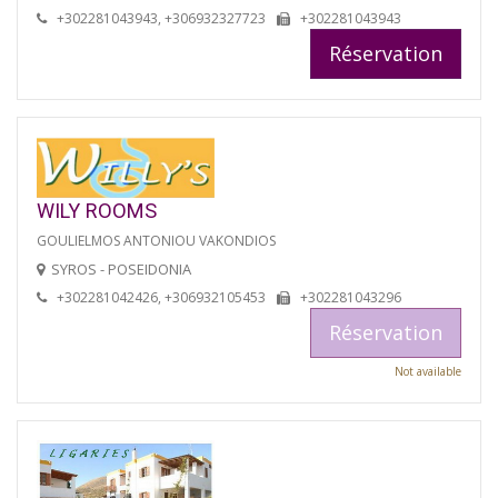
+302281043943, +306932327723
+302281043943
Réservation
WILY ROOMS
GOULIELMOS ANTONIOU VAKONDIOS
SYROS - POSEIDONIA
+302281042426, +306932105453
+302281043296
Réservation
Not available