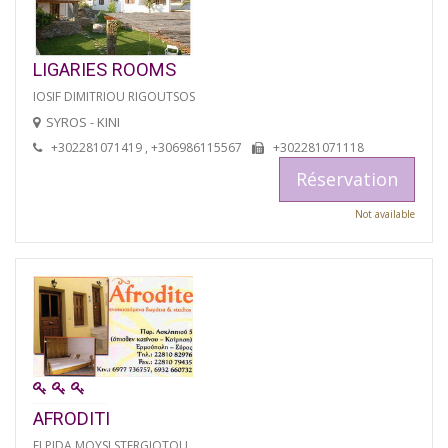
LIGARIES ROOMS
IOSIF DIMITRIOU RIGOUTSOS
SYROS - KINI
+302281071419 , +306986115567
+302281071118
Réservation
Not available
AFRODITI
ELPIDA MOYSI STERGIOTOU