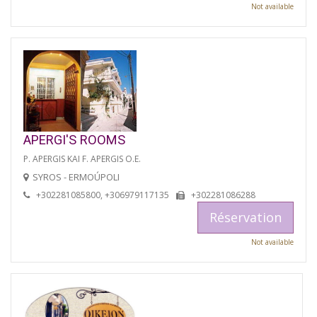
Not available
APERGI'S ROOMS
P. APERGIS KAI F. APERGIS O.E.
SYROS - ERMOÚPOLI
+302281085800, +306979117135
+302281086288
Réservation
Not available