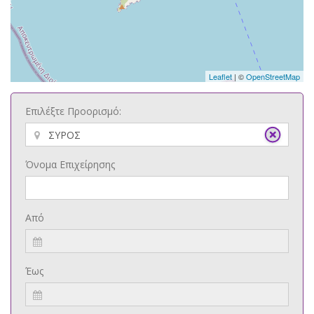
Leaflet
| ©
OpenStreetMap
Επιλέξτε Προορισμό:
Όνομα Επιχείρησης
Από
Έως