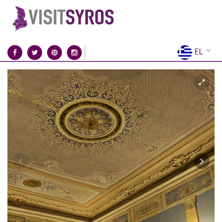
EL
EN
FR
DE
IT
ES
RU
CN