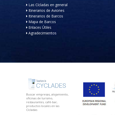
Las Cícladas en general
Itinerarios de Aviones
Itinerarios de Barcos
Mapa de Barcos
Enlaces Útiles
Agradecimientos
Buscar empresas, alojamiento,
oficinas de turismo,
restaurantes, café-bar,
productos locales en las
Cícladas