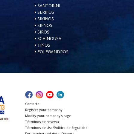
SANTORINI
SERIFOS
SIKINOS
SIFNOS
SIROS
SCHINOUSA
TINOS
FOLEGANDROS
Contacto
Register your company
Modify your company's page
Términos de reserva
Términos de Uso/Política de Seguridad
For Lodging and Hotel Owners