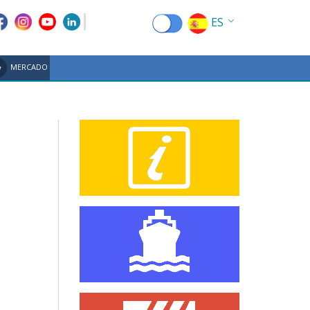
ES
EN
MERCADO
EL
FR
DE
IT
RU
CN