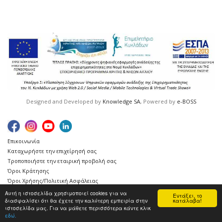
Designed and Developed by
Knowledge SA
, Powered by
e-BOSS
Επικοινωνία
Καταχωρήστε την επιχείρησή σας
Τροποποιήστε την εταιρική προβολή σας
Όροι Κράτησης
Όροι Χρήσης/Πολιτική Ασφάλειας
Για καταλυματίες & ξενοδόχους
Αυτή η ιστοσελίδα χρησιμοποιεί cookies για να
Εντάξει, το
διασφαλίσει ότι θα έχετε την καλύτερη εμπειρία στην
κατάλαβα!
ιστοσελίδα μας. Για να μάθετε περισσότερα κάντε κλικ
εδώ.