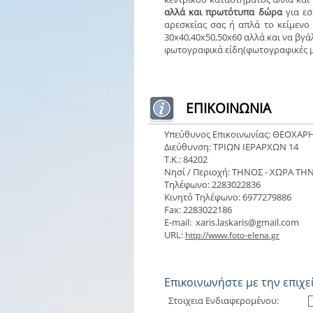
αλλά και πρωτότυπα δώρα
για εσ
αρεσκείας σας ή απλά το κείμενο
30x40,40x50,50x60 αλλά και να βγά
φωτογραφικά είδη(φωτογραφικές μ
ΕΠΙΚΟΙΝΩΝΙΑ
Υπεύθυνος Επικοινωνίας: ΘΕΟΧΑΡ
Διεύθυνση: ΤΡΙΩΝ ΙΕΡΑΡΧΩΝ 14
Τ.Κ.: 84202
Νησί / Περιοχή: ΤΗΝΟΣ - ΧΩΡΑ ΤΗ
Τηλέφωνο: 2283022836
Κινητό Τηλέφωνο: 6977279886
Fax: 2283022186
E-mail: xaris.laskaris@gmail.com
URL:
http://www.foto-elena.gr
Eπικοινωνήστε με την επιχ
Στοιχεια Ενδιαφερομένου: