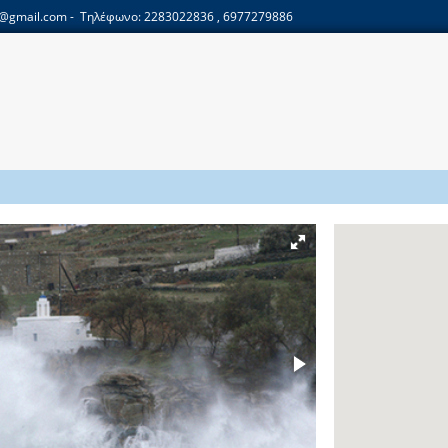
is@gmail.com
- Τηλέφωνο: 2283022836 , 6977279886