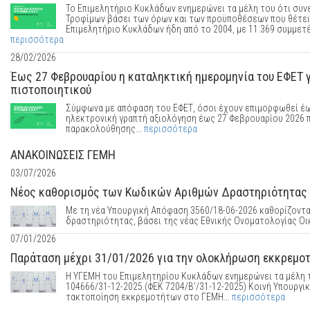
Το Επιμελητήριο Κυκλάδων ενημερώνει τα μέλη του ότι συνε
Τροφίμων βάσει των όρων και των προϋποθέσεων που θέτει 
Επιμελητήριο Κυκλάδων ήδη από το 2004, με 11.369 συμμετέ
περισσότερα
28/02/2026
Έως 27 Φεβρουαρίου η καταληκτική ημερομηνία του ΕΦΕΤ γ
πιστοποιητικού
Σύμφωνα με απόφαση του ΕΦΕΤ, όσοι έχουν επιμορφωθεί έως
ηλεκτρονική γραπτή αξιολόγηση έως 27 Φεβρουαρίου 2026 π
παρακολούθησης...
περισσότερα
ΑΝΑΚΟΙΝΩΣΕΙΣ ΓΕΜΗ
03/07/2026
Νέος καθορισμός των Κωδικών Αριθμών Δραστηριότητας (
Με τη νέα Υπουργική Απόφαση 3560/18-06-2026 καθορίζοντα
δραστηριότητας, βάσει της νέας Εθνικής Ονοματολογίας Οι
07/01/2026
Παράταση μέχρι 31/01/2026 για την ολοκλήρωση εκκρεμο
Η ΥΓΕΜΗ του Επιμελητηρίου Κυκλάδων ενημερώνει τα μέλη τ
104666/31-12-2025 (ΦΕΚ 7204/Β’/31-12-2025) Κοινή Υπουργι
τακτοποίηση εκκρεμοτήτων στο ΓΕΜΗ...
περισσότερα