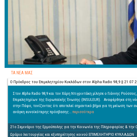
ΤΑ ΝΕΑ ΜΑΣ
Ο Πρόεδρος του Επιμελητηρίου Κυκλάδων στον Alpha Radio 98,9 || 21.07.
Στον Alpha Radio 98,9 και τον Χάρη Ντιγριντάκη μίλησε ο Γιάννης Ρούσσ
Επιμελητηρίων της Ευρωπαϊκής Ένωσης (INSULEUR). Αναφέρθηκε στη νέα
στην Πάφο, τονίζοντας ότι αποτελεί σημαντικό βήμα για τη μείωση των 
ανάγκη ευνοϊκότερης πρόσβασης...
περισσότερα
21ο Σεμινάριο της Ερμούπολης για την Κοινωνία της Πληροφορίας & την 
Ωράριο λειτουργίας και εξυπηρέτησης κοινού ΕΠΙΜΕΛΗΤΗΡΙΟ ΚΥΚΛΑΔΩΝ