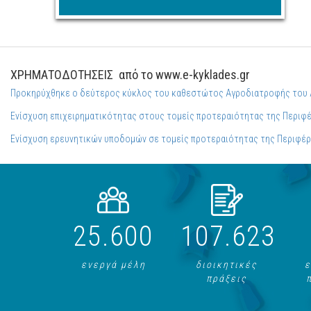
ΧΡΗΜΑΤΟΔΟΤΗΣΕΙΣ
από το www.e-kyklades.gr
Προκηρύχθηκε ο δεύτερος κύκλος του καθεστώτος Αγροδιατροφής του 
Ενίσχυση επιχειρηματικότητας στους τομείς προτεραιότητας της Περιφέ
Ενίσχυση ερευνητικών υποδομών σε τομείς προτεραιότητας της Περιφέρ
25.600
107.623
ενεργά μέλη
διοικητικές
ε
πράξεις