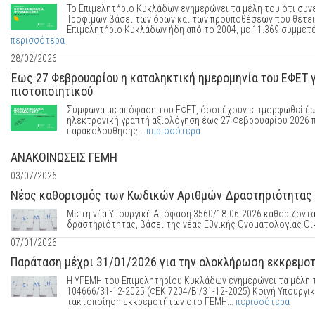
Το Επιμελητήριο Κυκλάδων ενημερώνει τα μέλη του ότι συνε
Τροφίμων βάσει των όρων και των προϋποθέσεων που θέτει 
Επιμελητήριο Κυκλάδων ήδη από το 2004, με 11.369 συμμετέ
περισσότερα
28/02/2026
Έως 27 Φεβρουαρίου η καταληκτική ημερομηνία του ΕΦΕΤ γ
πιστοποιητικού
Σύμφωνα με απόφαση του ΕΦΕΤ, όσοι έχουν επιμορφωθεί έως
ηλεκτρονική γραπτή αξιολόγηση έως 27 Φεβρουαρίου 2026 π
παρακολούθησης...
περισσότερα
ΑΝΑΚΟΙΝΩΣΕΙΣ ΓΕΜΗ
03/07/2026
Νέος καθορισμός των Κωδικών Αριθμών Δραστηριότητας (
Με τη νέα Υπουργική Απόφαση 3560/18-06-2026 καθορίζοντα
δραστηριότητας, βάσει της νέας Εθνικής Ονοματολογίας Οι
07/01/2026
Παράταση μέχρι 31/01/2026 για την ολοκλήρωση εκκρεμο
Η ΥΓΕΜΗ του Επιμελητηρίου Κυκλάδων ενημερώνει τα μέλη τ
104666/31-12-2025 (ΦΕΚ 7204/Β’/31-12-2025) Κοινή Υπουργι
τακτοποίηση εκκρεμοτήτων στο ΓΕΜΗ...
περισσότερα