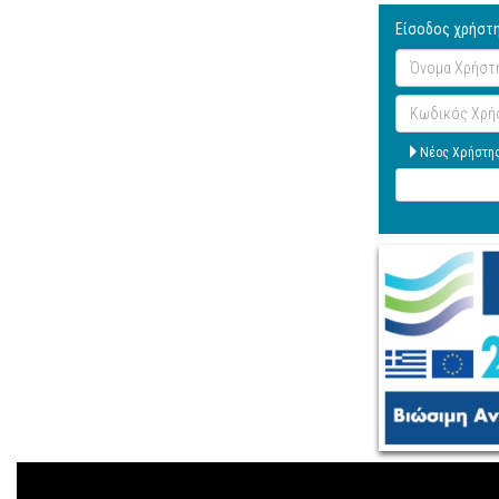
Είσοδος χρήστ
Όνομα
Χρήστη
Κωδικός
Χρήστη
Νέος Χρήστη