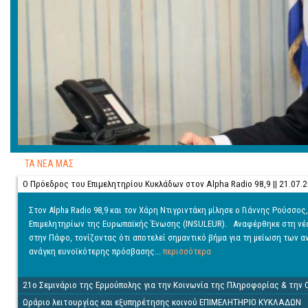
ΤΑ ΝΕΑ ΜΑΣ
Ο Πρόεδρος του Επιμελητηρίου Κυκλάδων στον Alpha Radio 98,9 || 21.07.
Στον Alpha Radio 98,9 και τον Χάρη Ντιγριντάκη μίλησε ο Γιάννης Ρούσσ
Επιμελητηρίων της Ευρωπαϊκής Ένωσης (INSULEUR). Αναφέρθηκε στη νέα
στην Πάφο, τονίζοντας ότι αποτελεί σημαντικό βήμα για τη μείωση των 
ανάγκη ευνοϊκότερης πρόσβασης...
περισσότερα
21ο Σεμινάριο της Ερμούπολης για την Κοινωνία της Πληροφορίας & την 
Ωράριο λειτουργίας και εξυπηρέτησης κοινού ΕΠΙΜΕΛΗΤΗΡΙΟ ΚΥΚΛΑΔΩΝ