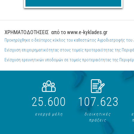
ΧΡΗΜΑΤΟΔΟΤΗΣΕΙΣ
από το www.e-kyklades.gr
Προκηρύχθηκε ο δεύτερος κύκλος του καθεστώτος Αγροδιατροφής του 
Ενίσχυση επιχειρηματικότητας στους τομείς προτεραιότητας της Περιφέ
Ενίσχυση ερευνητικών υποδομών σε τομείς προτεραιότητας της Περιφέρ
25.600
107.623
ενεργά μέλη
διοικητικές
ε
πράξεις