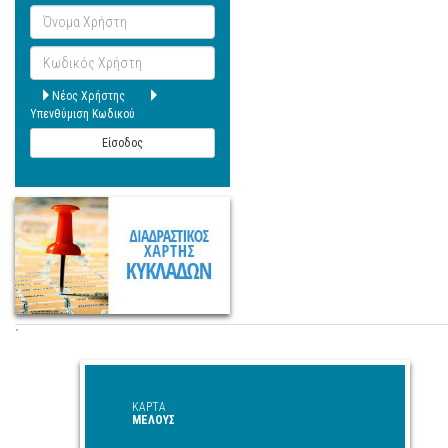
Όνομα
Χρήστη
Κωδικός
Χρήστη
Νέος Χρήστης
Υπενθύμιση Κωδικού
Είσοδος
΄
ΚΑΡΤΑ
ΜΕΛΟΥΣ