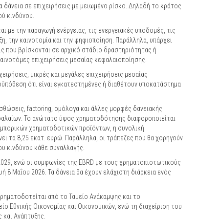
α δάνεια σε επιχειρήσεις με μειωμένο ρίσκο. Δηλαδή το κράτος
ού κινδύνου.
ι με την παραγωγή ενέργειας, τις ενεργειακές υποδομές, τις
ξη, την καινοτομία και την ψηφιοποίηση. Παράλληλα, υπάρχει
ις που βρίσκονται σε αρχικό στάδιο δραστηριότητας ή
καινοτόμες επιχειρήσεις μεσαίας κεφαλαιοποίησης.
ειρήσεις, μικρές και μεγάλες επιχειρήσεις μεσαίας
ροϋπόθεση ότι είναι εγκατεστημένες ή διαθέτουν υποκατάστημα
θώσεις, factoring, ομόλογα και άλλες μορφές δανειακής
φαλαίων. Το ανώτατο ύψος χρηματοδότησης διαφοροποιείται
 εμπορικών χρηματοδοτικών προϊόντων, η συνολική
ει τα 8,25 εκατ. ευρώ. Παράλληλα, οι τράπεζες που θα χορηγούν
ου κινδύνου κάθε συναλλαγής.
2029, ενώ οι συμφωνίες της EBRD με τους χρηματοπιστωτικούς
 8 Μαΐου 2026. Τα δάνεια θα έχουν ελάχιστη διάρκεια ενός
χρηματοδοτείται από το Ταμείο Ανάκαμψης και το
είο Εθνικής Οικονομίας και Οικονομικών, ενώ τη διαχείριση του
 και Ανάπτυξης.