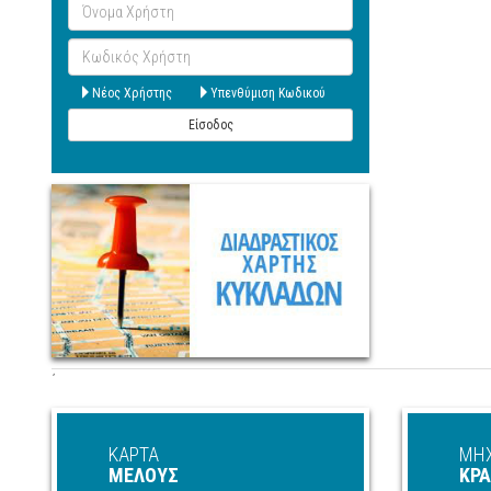
Όνομα
Χρήστη
Κωδικός
Χρήστη
Νέος Χρήστης
Υπενθύμιση Κωδικού
Είσοδος
΄
ΚΑΡΤΑ
ΜΗ
ΜΕΛΟΥΣ
ΚΡ