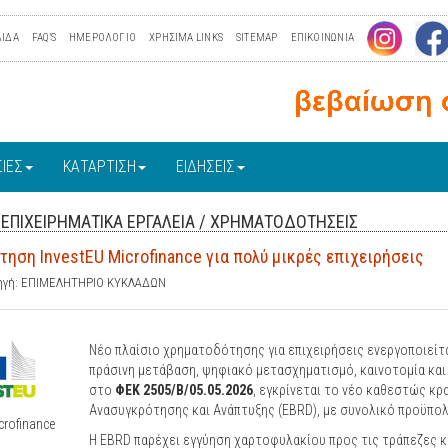
ΛΙΔΑ
FAQ'S
ΗΜΕΡΟΛΟΓΙΟ
ΧΡΗΣΙΜΑ LINKS
SITEMAP
ΕΠΙΚΟΙΝΩΝΙΑ
ΙΕΣ
ΚΑΤΑΡΤΙΣΗ
ΕΙΔΗΣΕΙΣ
/
ΕΠΙΧΕΙΡΗΜΑΤΙΚΑ ΕΡΓΑΛΕΙΑ
/
ΧΡΗΜΑΤΟΔΟΤΗΣΕΙΣ
ηση InvestEU Microfinance για πολύ μικρές επιχειρήσεις
πηγή: ΕΠΙΜΕΛΗΤΗΡΙΟ ΚΥΚΛΑΔΩΝ
Νέο πλαίσιο χρηματοδότησης για επιχειρήσεις ενεργοποιεί
πράσινη μετάβαση, ψηφιακό μετασχηματισμό, καινοτομία κα
στο
ΦΕΚ 2505/B/05.05.2026
, εγκρίνεται το νέο καθεστώς κ
Ανασυγκρότησης και Ανάπτυξης (EBRD), με συνολικό προϋπολ
crofinance
Η EBRD παρέχει εγγύηση χαρτοφυλακίου προς τις τράπεζες 