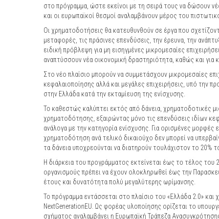
στο πρόγραμμα, ώστε εκείνοι με τη σειρά τους να δώσουν νέ
και οι ευρωπαϊκοί θεσμοί αναλαμβάνουν μέρος του πιστωτικ
Οι χρηματοδοτήσεις θα κατευθυνθούν σε έργα που σχετίζοντα
μεταφορές, τις πράσινες επενδύσεις, την έρευνα, την ανάπτυ
ειδική πρόβλεψη για μη εισηγμένες μικρομεσαίες επιχειρήσε
αναπτύσσουν νέα οικονομική δραστηριότητα, καθώς και για 
Στο νέο πλαίσιο μπορούν να συμμετάσχουν μικρομεσαίες επιχ
κεφαλαιοποίησης αλλά και μεγάλες επιχειρήσεις, υπό την π
στην Ελλάδα κατά την εκταμίευση της ενίσχυσης.
Το καθεστώς καλύπτει εκτός από δάνεια, χρηματοδοτικές μισ
χρηματοδότησης, εξαιρώντας μόνο τις επενδύσεις ιδίων κε
ανάλογα με την κατηγορία ενίσχυσης. Για ορισμένες μορφές
χρηματοδότηση ανά τελικό δικαιούχο δεν μπορεί να υπερβαίν
τα δάνεια υποχρεούνται να διατηρούν τουλάχιστον το 20% τ
Η διάρκεια του προγράμματος εκτείνεται έως το τέλος του 
οργανισμούς πρέπει να έχουν ολοκληρωθεί έως την Παρασκευή
έτους και δυνατότητα πολύ μεγαλύτερης ωρίμανσης.
Το πρόγραμμα εντάσσεται στο πλαίσιο του «Ελλάδα 2.0» και 
NextGenerationEU. Ως φορέας υλοποίησης ορίζεται το υπουργ
σχήματος αναλαμβάνει η Ευρωπαϊκή Τράπεζα Ανασυγκρότησης