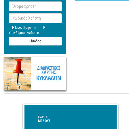
Όνομα
Χρήστη
Κωδικός
Χρήστη
Νέος Χρήστης
Υπενθύμιση Κωδικού
Είσοδος
΄
ΚΑΡΤΑ
ΜΕΛΟΥΣ