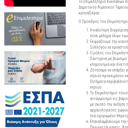
Το Επιμελητήριο Κυκλάδων σ
Δημοτικού Λιμενικού Ταμείου
κρουαζιέρας.
Ο Πρόεδρος του Επιμελητηρί
Η καλύτερη διαχείριση
είναι μέλημα όλων τω
Εκφράζουμε την ικανο
Συλλόγου να εργαστούν
Ο ρόλος του Επιμελητ
Σαντορίνη με βιώσιμο 
κληρονομιά και ένα το
Ζητήσαμε να υπάρξει α
νησιού προκειμένου ν
ζητήματα περιβαλλοντ
νησιού.
Το Επιμελητήριο τόνισ
ανταγωνισμό εις βάρο
με σκοπό την αύξηση τ
αρχαιολογικούς χώρους
ένα οχυρωμένο θέρετρ
Επαναλαμβάνουμε την π
ζημιώνεται κανείς. Χρ