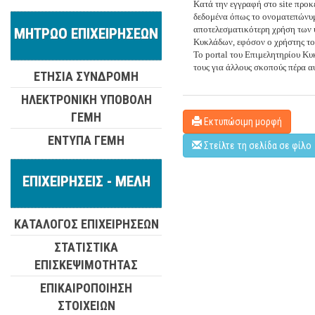
Κατά την εγγραφή στο site προκ
δεδομένα όπως το ονοματεπώνυμο
αποτελεσματικότερη χρήση των 
ΜΗΤΡΩΟ ΕΠΙΧΕΙΡΗΣΕΩΝ
Κυκλάδων, εφόσον ο χρήστης το 
Το portal του Επιμελητηρίου Κυ
τους για άλλους σκοπούς πέρα α
ΕΤΗΣΙΑ ΣΥΝΔΡΟΜΗ
ΗΛΕΚΤΡΟΝΙΚΗ ΥΠΟΒΟΛΗ
ΓΕΜΗ
Εκτυπώσιμη μορφή
ΕΝΤΥΠΑ ΓΕΜΗ
Στείλτε τη σελίδα σε φίλο
ΕΠΙΧΕΙΡΗΣΕΙΣ - ΜΕΛΗ
ΚΑΤΑΛΟΓΟΣ ΕΠΙΧΕΙΡΗΣΕΩΝ
ΣΤΑΤΙΣΤΙΚΑ
ΕΠΙΣΚΕΨΙΜΟΤΗΤΑΣ
ΕΠΙΚΑΙΡΟΠΟΙΗΣΗ
ΣΤΟΙΧΕΙΩΝ