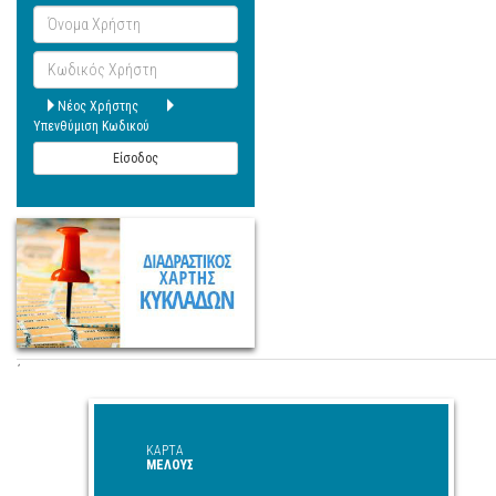
Όνομα
Χρήστη
Κωδικός
Χρήστη
Νέος Χρήστης
Υπενθύμιση Κωδικού
Είσοδος
΄
ΚΑΡΤΑ
ΜΕΛΟΥΣ